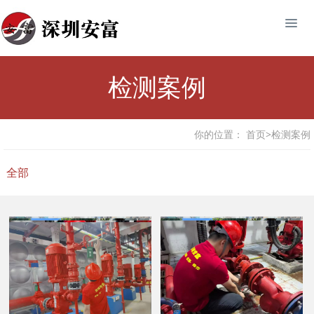
检测案例
你的位置：
首页
>
检测案例
全部