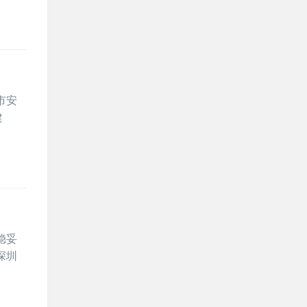
市安
建
稳妥
深圳