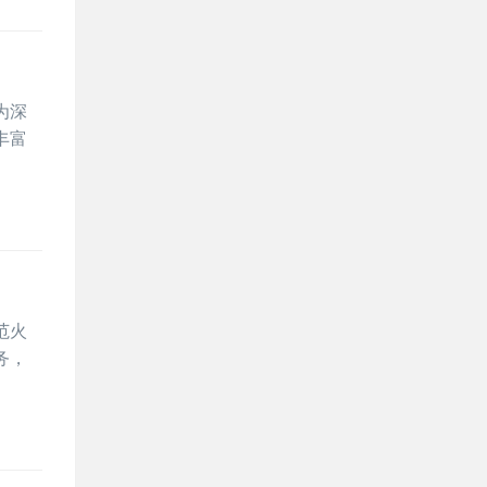
为深
丰富
范火
务，