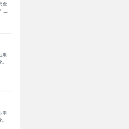
安全
...
业电
化、
业电
化、