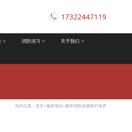
17322447119
准
消防演习
关于我们
你的位置：
首页
>
服务项目
>
建筑消防设施维护保养